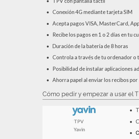
TPV con pantalla táctil
Conexión 4G mediante tarjeta SIM
Acepta pagos VISA, MasterCard, App
Recibe los pagos en 1 o 2 días en tu c
Duración de la batería de 8 horas
Controla a través de tu ordenador o 
Posibilidad de instalar aplicaciones a
Ahorra papel al enviar los recibos por
Cómo pedir y empezar a usar el T
T
C
TPV
Yavin
C